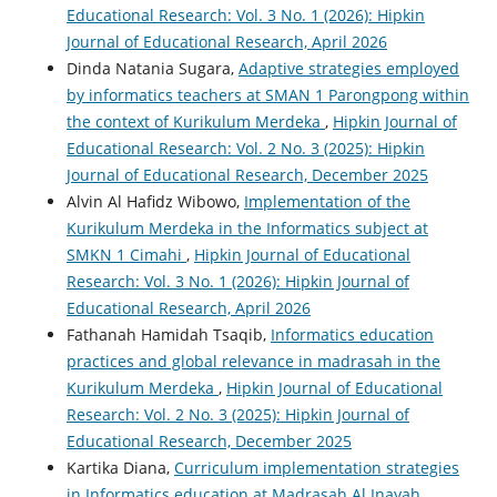
Educational Research: Vol. 3 No. 1 (2026): Hipkin
Journal of Educational Research, April 2026
Dinda Natania Sugara,
Adaptive strategies employed
by informatics teachers at SMAN 1 Parongpong within
the context of Kurikulum Merdeka
,
Hipkin Journal of
Educational Research: Vol. 2 No. 3 (2025): Hipkin
Journal of Educational Research, December 2025
Alvin Al Hafidz Wibowo,
Implementation of the
Kurikulum Merdeka in the Informatics subject at
SMKN 1 Cimahi
,
Hipkin Journal of Educational
Research: Vol. 3 No. 1 (2026): Hipkin Journal of
Educational Research, April 2026
Fathanah Hamidah Tsaqib,
Informatics education
practices and global relevance in madrasah in the
Kurikulum Merdeka
,
Hipkin Journal of Educational
Research: Vol. 2 No. 3 (2025): Hipkin Journal of
Educational Research, December 2025
Kartika Diana,
Curriculum implementation strategies
in Informatics education at Madrasah Al Inayah
,