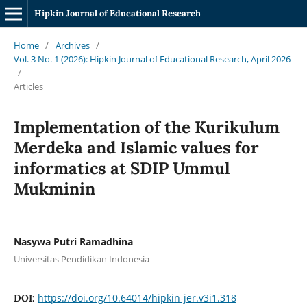
Hipkin Journal of Educational Research
Home
/
Archives
/
Vol. 3 No. 1 (2026): Hipkin Journal of Educational Research, April 2026
/
Articles
Implementation of the Kurikulum
Merdeka and Islamic values for
informatics at SDIP Ummul
Mukminin
Nasywa Putri Ramadhina
Universitas Pendidikan Indonesia
https://doi.org/10.64014/hipkin-jer.v3i1.318
DOI: