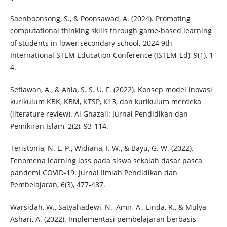
Saenboonsong, S., & Poonsawad, A. (2024). Promoting
computational thinking skills through game-based learning
of students in lower secondary school. 2024 9th
International STEM Education Conference (ISTEM-Ed), 9(1), 1-
4.
Setiawan, A., & Ahla, S. S. U. F. (2022). Konsep model inovasi
kurikulum KBK, KBM, KTSP, K13, dan kurikulum merdeka
(literature review). Al Ghazali: Jurnal Pendidikan dan
Pemikiran Islam, 2(2), 93-114.
Teristonia, N. L. P., Widiana, I. W., & Bayu, G. W. (2022).
Fenomena learning loss pada siswa sekolah dasar pasca
pandemi COVID-19. Jurnal Ilmiah Pendidikan dan
Pembelajaran, 6(3), 477-487.
Warsidah, W., Satyahadewi, N., Amir, A., Linda, R., & Mulya
Ashari, A. (2022). Implementasi pembelajaran berbasis