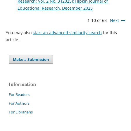
Research: Vol. 2 No. 3 (2025): Hipkin Journal of
Educational Research, December 2025
1-10 of 63
Next
You may also
start an advanced similarity search
for this
article.
Make a Submission
Information
For Readers
For Authors
For Librarians