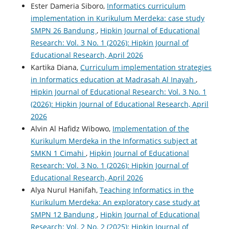
Ester Dameria Siboro,
Informatics curriculum
implementation in Kurikulum Merdeka: case study
SMPN 26 Bandung
,
Hipkin Journal of Educational
Research: Vol. 3 No. 1 (2026): Hipkin Journal of
Educational Research, April 2026
Kartika Diana,
Curriculum implementation strategies
in Informatics education at Madrasah Al Inayah
,
Hipkin Journal of Educational Research: Vol. 3 No. 1
(2026): Hipkin Journal of Educational Research, April
2026
Alvin Al Hafidz Wibowo,
Implementation of the
Kurikulum Merdeka in the Informatics subject at
SMKN 1 Cimahi
,
Hipkin Journal of Educational
Research: Vol. 3 No. 1 (2026): Hipkin Journal of
Educational Research, April 2026
Alya Nurul Hanifah,
Teaching Informatics in the
Kurikulum Merdeka: An exploratory case study at
SMPN 12 Bandung
,
Hipkin Journal of Educational
Research: Vol. 2 No. 2 (2025): Hipkin Journal of