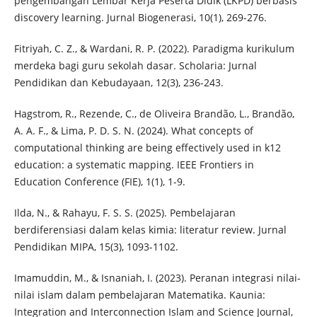
pengembangan Lembar Kerja Peserta Didik (LKPD) berbasis
discovery learning. Jurnal Biogenerasi, 10(1), 269-276.
Fitriyah, C. Z., & Wardani, R. P. (2022). Paradigma kurikulum
merdeka bagi guru sekolah dasar. Scholaria: Jurnal
Pendidikan dan Kebudayaan, 12(3), 236-243.
Hagstrom, R., Rezende, C., de Oliveira Brandão, L., Brandão,
A. A. F., & Lima, P. D. S. N. (2024). What concepts of
computational thinking are being effectively used in k12
education: a systematic mapping. IEEE Frontiers in
Education Conference (FIE), 1(1), 1-9.
Ilda, N., & Rahayu, F. S. S. (2025). Pembelajaran
berdiferensiasi dalam kelas kimia: literatur review. Jurnal
Pendidikan MIPA, 15(3), 1093-1102.
Imamuddin, M., & Isnaniah, I. (2023). Peranan integrasi nilai-
nilai islam dalam pembelajaran Matematika. Kaunia:
Integration and Interconnection Islam and Science Journal,