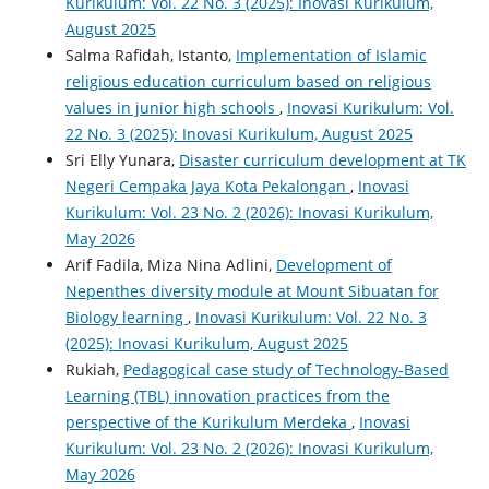
Kurikulum: Vol. 22 No. 3 (2025): Inovasi Kurikulum,
August 2025
Salma Rafidah, Istanto,
Implementation of Islamic
religious education curriculum based on religious
values in junior high schools
,
Inovasi Kurikulum: Vol.
22 No. 3 (2025): Inovasi Kurikulum, August 2025
Sri Elly Yunara,
Disaster curriculum development at TK
Negeri Cempaka Jaya Kota Pekalongan
,
Inovasi
Kurikulum: Vol. 23 No. 2 (2026): Inovasi Kurikulum,
May 2026
Arif Fadila, Miza Nina Adlini,
Development of
Nepenthes diversity module at Mount Sibuatan for
Biology learning
,
Inovasi Kurikulum: Vol. 22 No. 3
(2025): Inovasi Kurikulum, August 2025
Rukiah,
Pedagogical case study of Technology-Based
Learning (TBL) innovation practices from the
perspective of the Kurikulum Merdeka
,
Inovasi
Kurikulum: Vol. 23 No. 2 (2026): Inovasi Kurikulum,
May 2026