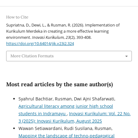
How to Cite
Supriatna, D., Dewi, L., & Rusman, R. (2026). Implementation of
Kurikulum Merdeka in creating a more effective learning
environment.
Inovasi Kurikulum
,
23
(2), 393-408.
https://doi.org/10.64014/jik.v23i2.324
More Citation Formats
Most read articles by the same author(s)
Syahrul Bachtiar, Rusman, Dwi Ajni Shafarwati,
Agricultural literacy among junior high school
students in Indramayu
,
Inovasi Kurikulum: Vol. 22 No.
3 (2025): Inovasi Kurikulum, August 2025
Wawan Setiawardani, Rudi Susilana, Rusman,
Mapping the landscape of techno-pedagogical