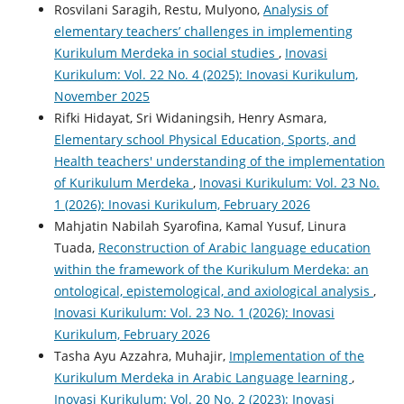
Rosvilani Saragih, Restu, Mulyono,
Analysis of
elementary teachers’ challenges in implementing
Kurikulum Merdeka in social studies
,
Inovasi
Kurikulum: Vol. 22 No. 4 (2025): Inovasi Kurikulum,
November 2025
Rifki Hidayat, Sri Widaningsih, Henry Asmara,
Elementary school Physical Education, Sports, and
Health teachers' understanding of the implementation
of Kurikulum Merdeka
,
Inovasi Kurikulum: Vol. 23 No.
1 (2026): Inovasi Kurikulum, February 2026
Mahjatin Nabilah Syarofina, Kamal Yusuf, Linura
Tuada,
Reconstruction of Arabic language education
within the framework of the Kurikulum Merdeka: an
ontological, epistemological, and axiological analysis
,
Inovasi Kurikulum: Vol. 23 No. 1 (2026): Inovasi
Kurikulum, February 2026
Tasha Ayu Azzahra, Muhajir,
Implementation of the
Kurikulum Merdeka in Arabic Language learning
,
Inovasi Kurikulum: Vol. 20 No. 2 (2023): Inovasi