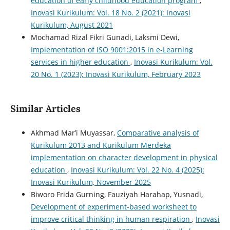
education of early childhood education program
,
Inovasi Kurikulum: Vol. 18 No. 2 (2021): Inovasi
Kurikulum, August 2021
Mochamad Rizal Fikri Gunadi, Laksmi Dewi,
Implementation of ISO 9001:2015 in e-Learning
services in higher education
,
Inovasi Kurikulum: Vol.
20 No. 1 (2023): Inovasi Kurikulum, February 2023
Similar Articles
Akhmad Mar’i Muyassar,
Comparative analysis of
Kurikulum 2013 and Kurikulum Merdeka
implementation on character development in physical
education
,
Inovasi Kurikulum: Vol. 22 No. 4 (2025):
Inovasi Kurikulum, November 2025
Biworo Frida Gurning, Fauziyah Harahap, Yusnadi,
Development of experiment-based worksheet to
improve critical thinking in human respiration
,
Inovasi