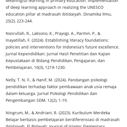
Meaningful learning in primary education: implementation
of deep learning approach in realizing the UNESCO
education pillar at madrasah ibtidaiyah. Dinamika Ilmu,
25(2), 223-244.
Nasrullah, R., Laksono, K., Prayogi, A., Parmin, P., &
Inayatillah, F. (2024). Establishing literacy foundations:
policies and interventions for Indonesia's future excellence.
Jurnal Kependidikan: Jurnal Hasil Penelitian dan Kajian
Kepustakaan di Bidang Pendidikan, Pengajaran, dan
Pembelajaran, 10(3), 1219-1230.
Nelly, T. N. F., & Hanif, M. (2024). Pandangan psikologi
pendidikan terhadap faktor pembawaan anak usia remaja
dalam keluarga. Jurnal Psikologi Pendidikan dan
Pengembangan SDM, 12(2), 1-19.
Ningrum, M., & Andriani, R. (2023). Kurikulum Merdeka
Belajar berbasis pembelajaran berdiferensiasi di madrasah
ibtidaiyah. El Bidayah: Journal of Islamic Elementary