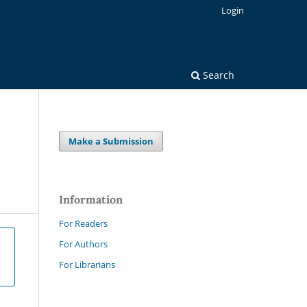
Login
Search
Make a Submission
Information
For Readers
For Authors
For Librarians