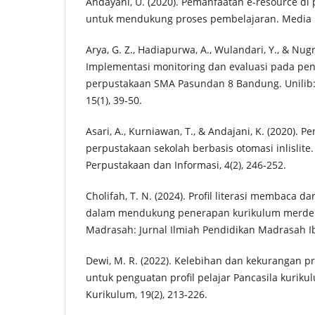
Andayani, U. (2020). Pemanfaatan e-resource di
untuk mendukung proses pembelajaran. Media Pu
Arya, G. Z., Hadiapurwa, A., Wulandari, Y., & Nugr
Implementasi monitoring dan evaluasi pada pe
perpustakaan SMA Pasundan 8 Bandung. Unilib: 
15(1), 39-50.
Asari, A., Kurniawan, T., & Andajani, K. (2020)
perpustakaan sekolah berbasis otomasi inlislite. 
Perpustakaan dan Informasi, 4(2), 246-252.
Cholifah, T. N. (2024). Profil literasi membaca da
dalam mendukung penerapan kurikulum merdeka 
Madrasah: Jurnal Ilmiah Pendidikan Madrasah Ibt
Dewi, M. R. (2022). Kelebihan dan kekurangan pr
untuk penguatan profil pelajar Pancasila kuriku
Kurikulum, 19(2), 213-226.