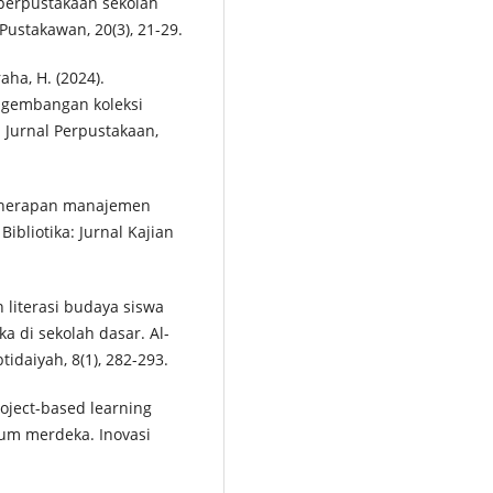
 perpustakaan sekolah
stakawan, 20(3), 21-29.
aha, H. (2024).
ngembangan koleksi
Jurnal Perpustakaan,
. Penerapan manajemen
Bibliotika: Jurnal Kajian
n literasi budaya siswa
di sekolah dasar. Al-
idaiyah, 8(1), 282-293.
oject-based learning
lum merdeka. Inovasi