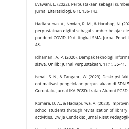
Evawani, L. (2022). Perpustakaan sebagai sumbe
Jurnal Literasiologi, 8(1), 136-143.
Hadiapurwa, A., Novian, R. M., & Harahap, N. (2
perpustakaan digital sebagai sumber belajar el
pandemi COVID-19 di tingkat SMA. Jurnal Peneliti
48.
Idhamani, A. P. (2020). Dampak teknologi inform
siswa. Unilib: Jurnal Perpustakaan, 11(1), 35-41.
Ismail, S. N., & Tangahu, W. (2023). Deskripsi fak
optimalisasi pengelolaan perpustakaan di SDN 
Gorontalo. Jurnal IKA PGSD: Ikatan Alumni PGSD 
Komara, D. A., & Hadiapurwa, A. (2023). Improving
school students through revitalization of librar
activities. Dwija Cendekia: Jurnal Riset Pedagogik