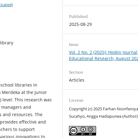
icated)
Published
2025-08-29
library
Issue
Vol. 2 No. 2 (2025): Hipkin Journal
Educational Research, August 20
Section
Articles
school libraries in
 Merdeka at the Junior
level. This research was
License
ry managers and
Copyright (c) 2025 Farhan Noorfansy
es and resources. The
Sucahyo, Angga Hadiapurwa (Author)
 provides effective and
achers to support
 various innovations to