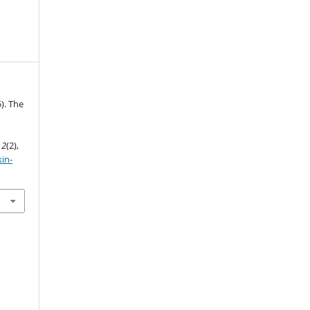
). The
,
2
(2),
kin-