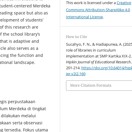
This work is licensed under a
Creative
 student-centered Merdeka
Commons Attribution-ShareAlike 4.0
reading space but also as
International License
.
velopment of students’
of this research are
 the school library’s
How to Cite
that is adaptive and
Sucahyo, F. N., & Hadiapurwa, A. (2025
cle also serves as a
role of libraries in curriculum
ncing the function and
implementation at SMP Kartika XIX-2.
Hipkin Journal of Educational Research
cational landscape.
201-214.
https://doi.org/10.64014/hip
jer.v2i2.160
More Citation Formats
tegis perpustakaan
lum Merdeka di tingkat
 dilakukan melalui
kaan serta observasi
g tersedia. Fokus utama