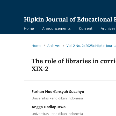
Hipkin Journal of Educational
Home
Announcements
Current
Archives
Home
/
Archives
/
Vol. 2 No. 2 (2025): Hipkin Jour
The role of libraries in cu
XIX-2
Farhan Noorfansyah Sucahyo
Universitas Pendidikan Indonesia
Angga Hadiapurwa
Universitas Pendidikan Indonesia