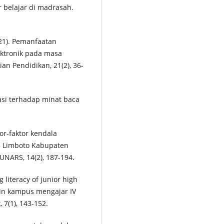
r belajar di madrasah.
021). Pemanfaatan
ektronik pada masa
an Pendidikan, 21(2), 36-
asi terhadap minat baca
tor-faktor kendala
5 Limboto Kabupaten
UNARS, 14(2), 187-194.
 literacy of junior high
y in kampus mengajar IV
, 7(1), 143-152.