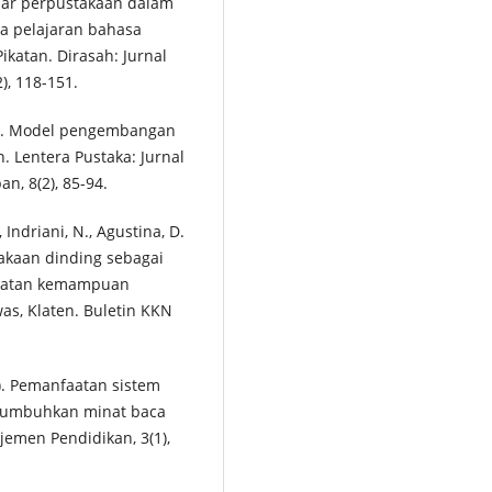
jar perpustakaan dalam
a pelajaran bahasa
ikatan. Dirasah: Jurnal
), 118-151.
 A. S. Model pengembangan
 Lentera Pustaka: Jurnal
n, 8(2), 85-94.
 Indriani, N., Agustina, D.
stakaan dinding sebagai
gkatan kemampuan
, Klaten. Buletin KKN
3). Pemanfaatan sistem
numbuhkan minat baca
jemen Pendidikan, 3(1),