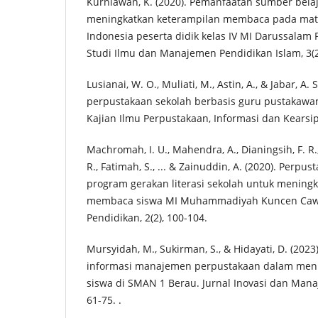
Kurniawan, K. (2020). Pemanfaatan sumber bela
meningkatkan keterampilan membaca pada mat
Indonesia peserta didik kelas IV MI Darussalam P
Studi Ilmu dan Manajemen Pendidikan Islam, 3(2
Lusianai, W. O., Muliati, M., Astin, A., & Jabar,
perpustakaan sekolah berbasis guru pustakawan.
Kajian Ilmu Perpustakaan, Informasi dan Kearsipa
Machromah, I. U., Mahendra, A., Dianingsih, F. R.,
R., Fatimah, S., ... & Zainuddin, A. (2020). Perpu
program gerakan literasi sekolah untuk menin
membaca siswa MI Muhammadiyah Kuncen Cawas
Pendidikan, 2(2), 100-104.
Mursyidah, M., Sukirman, S., & Hidayati, D. (202
informasi manajemen perpustakaan dalam me
siswa di SMAN 1 Berau. Jurnal Inovasi dan Mana
61-75. .