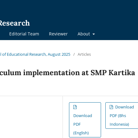
 Research
Editorial Team
Reviewer
About
nal of Educational Research, August 2025
/
Articles
rriculum implementation at SMP Kartika
Download
Download
PDF (Bhs
PDF
Indonesia)
(English)