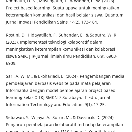
Rohmatin, D. N., Masfingatin, T., & Widodo, C. W. (2023).
Project based learning: Suatu upaya untuk meningkatkan
keterampilan komunikasi dan hasil belajar siswa. Quantum:
Jurnal Inovasi Pendidikan Sains, 14(2), 173-184.
Rostini, D., Hidayatillah, F., Suhendar, E., & Saputra, W. R.
(2023). Implementasi teknologi kolaboratif dalam
meningkatkan keterampilan komunikasi dan kolaborasi
siswa SMK. JIIP-Jurnal Ilmiah Ilmu Pendidikan, 6(9), 6903-
6909.
Sari, A. W. M., & Ekohariadi, E. (2024). Pengembangan media
pembelajaran berbasis website pada mata pelajaran
Informatika dengan model pembelajaran project based
learning kelas X TKJ SMKN 7 Surabaya. IT-Edu: Jurnal
Information Technology and Education, 9(1), 17-25.
Setiawan, Y., Wijaya, A., Surur, M., & Dassucik, D. (2024).
Pengaruh pembelajaran kolaboratif terhadap keterampilan
pemecahan masalah siswa SMK Negeri 1 Kendit. Jurnal