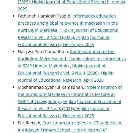
(2025): Hipkin Journal of Educational Research, August
2025
Fathanah Hamidah Tsaqib,
Informatics education
practices and global relevance in madrasah in the
Kurikulum Merdeka
,
Hipkin Journal of Educational
Research: Vol. 2 No. 3 (2025): Hipkin Journal of
Educational Research, December 2025
Nasywa Putri Ramadhina,
Implementation of the
Kurikulum Merdeka and Islamic values for informatics
at SDIP Ummul Mukminin
,
Hipkin Journal of
Educational Research: Vol. 3 No. 1 (2026): Hipkin
Journal of Educational Research, April 2026
Mochammad Syahrul Ramadhan,
Implementation of
the Kurikulum Merdeka in Informatics lessons at
SMPN 4 Ciawigebang
,
Hipkin Journal of Educational
Research: Vol. 2 No. 3 (2025): Hipkin Journal of
Educational Research, December 2025
Perdiansah,
Curriculum principles in ICT subjects at
Al-Hidayah Primary School
,
Hipkin Journal of