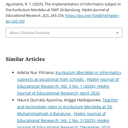
Agustianis, R. T. (2025). The implementation of Informatics subject in
the Kurikulum Merdeka at SMP 26 Bandung.
Hipkin Journal of
Educational Research
,
2
(2), 243-254.
https://doi.org/10.64014/hipkin-
jer.v2i2.163
More Citation Formats
Similar Articles
Adelia Nur Fitriana,
Kurikulum Merdeka in Informatics
subjects at vocational high schools
,
Hipkin Journal of
Educational Research: Vol. 3 No. 1 (2026): Hipkin
Journal of Educational Research, April 2026
Haura Qurrata Ayunina, Angga Hadiapurwa,
Teacher
and technology roles in Kurikulum Merdeka at SD
Muhammadiyah 4 Bandung
,
Hipkin Journal of
Educational Research: Vol. 2 No. 3 (2025): Hipkin
Journal of Educational Research, December 2025