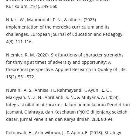
Kurikulum, 21(1), 349-360.
Ndari, W., Mahmudah, F. N., & others. (2023).
Implementation of the merdeka curriculum and its
challenges. European Journal of Education and Pedagogy,
4(3), 111-116.
Niemiec, R. M. (2020). Six functions of character strengths
for thriving at times of adversity and opportunity: A
theoretical perspective. Applied Research in Quality of Life,
15(2), 551-572.
Nuraini, A. S., Annisa, H., Rahmayanti, I., Ayuni, L. Q.,
Makiyyah, N. Z. N., Aprilianti, S. N., & Mulyana, A. (2024).
Integrasi nilai-nilai karakter dalam pembelajaran Pendidikan
Jasmani, Olahraga, dan Kesehatan (PJOK) di jenjang sekolah
dasar. Jurnal Penelitian dan Karya Ilmiah, 2(3), 80-94.
Retnawati, H., Arlinwibowo, J., & Apino, E. (2018). Strategy