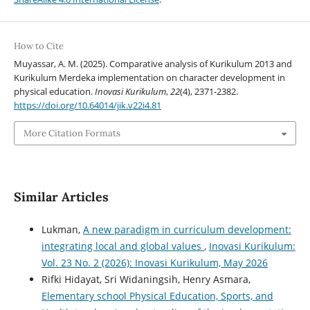
How to Cite
Muyassar, A. M. (2025). Comparative analysis of Kurikulum 2013 and
Kurikulum Merdeka implementation on character development in
physical education.
Inovasi Kurikulum
,
22
(4), 2371-2382.
https://doi.org/10.64014/jik.v22i4.81
More Citation Formats
Similar Articles
Lukman,
A new paradigm in curriculum development:
integrating local and global values
,
Inovasi Kurikulum:
Vol. 23 No. 2 (2026): Inovasi Kurikulum, May 2026
Rifki Hidayat, Sri Widaningsih, Henry Asmara,
Elementary school Physical Education, Sports, and