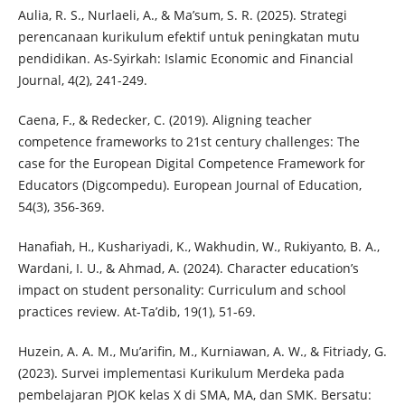
Aulia, R. S., Nurlaeli, A., & Ma’sum, S. R. (2025). Strategi
perencanaan kurikulum efektif untuk peningkatan mutu
pendidikan. As-Syirkah: Islamic Economic and Financial
Journal, 4(2), 241-249.
Caena, F., & Redecker, C. (2019). Aligning teacher
competence frameworks to 21st century challenges: The
case for the European Digital Competence Framework for
Educators (Digcompedu). European Journal of Education,
54(3), 356-369.
Hanafiah, H., Kushariyadi, K., Wakhudin, W., Rukiyanto, B. A.,
Wardani, I. U., & Ahmad, A. (2024). Character education’s
impact on student personality: Curriculum and school
practices review. At-Ta’dib, 19(1), 51-69.
Huzein, A. A. M., Mu’arifin, M., Kurniawan, A. W., & Fitriady, G.
(2023). Survei implementasi Kurikulum Merdeka pada
pembelajaran PJOK kelas X di SMA, MA, dan SMK. Bersatu: