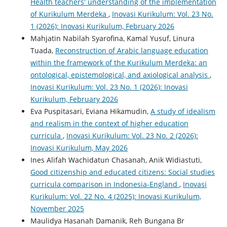
Health teachers' understanding of the implementation
of Kurikulum Merdeka
,
Inovasi Kurikulum: Vol. 23 No.
1 (2026): Inovasi Kurikulum, February 2026
Mahjatin Nabilah Syarofina, Kamal Yusuf, Linura
Tuada,
Reconstruction of Arabic language education
within the framework of the Kurikulum Merdeka: an
ontological, epistemological, and axiological analysis
,
Inovasi Kurikulum: Vol. 23 No. 1 (2026): Inovasi
Kurikulum, February 2026
Eva Puspitasari, Eviana Hikamudin,
A study of idealism
and realism in the context of higher education
curricula
,
Inovasi Kurikulum: Vol. 23 No. 2 (2026):
Inovasi Kurikulum, May 2026
Ines Alifah Wachidatun Chasanah, Anik Widiastuti,
Good citizenship and educated citizens: Social studies
curricula comparison in Indonesia-England
,
Inovasi
Kurikulum: Vol. 22 No. 4 (2025): Inovasi Kurikulum,
November 2025
Maulidya Hasanah Damanik, Reh Bungana Br