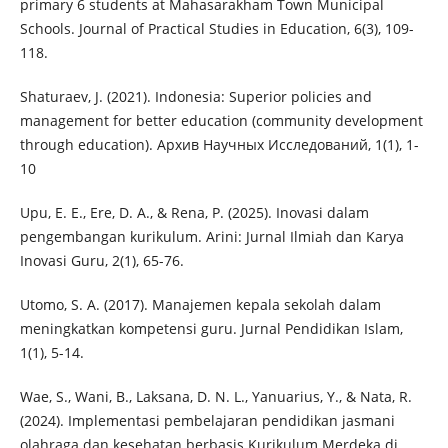
primary 6 students at Mahasarakham Town Municipal
Schools. Journal of Practical Studies in Education, 6(3), 109-
118.
Shaturaev, J. (2021). Indonesia: Superior policies and
management for better education (community development
through education). Архив Научных Исследований, 1(1), 1-
10
Upu, E. E., Ere, D. A., & Rena, P. (2025). Inovasi dalam
pengembangan kurikulum. Arini: Jurnal Ilmiah dan Karya
Inovasi Guru, 2(1), 65-76.
Utomo, S. A. (2017). Manajemen kepala sekolah dalam
meningkatkan kompetensi guru. Jurnal Pendidikan Islam,
1(1), 5-14.
Wae, S., Wani, B., Laksana, D. N. L., Yanuarius, Y., & Nata, R.
(2024). Implementasi pembelajaran pendidikan jasmani
olahraga dan kesehatan berbasis Kurikulum Merdeka di