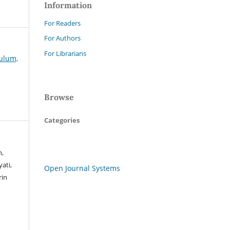
Information
For Readers
For Authors
For Librarians
kulum,
Browse
Categories
h,
ati,
Open Journal Systems
rin