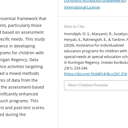
Commons Attribution-ShareAlike 4.0
International License
.
essential framework that
ts, particularly those
How to Cite
ted based on assessment
Homdijah, O. S., Maryanti, R., Susetyo,
pecific needs. This study
Heryati, E., Ratnengsih, E., & Tanbrin, N
(2026). Assistance for individualized
tance in developing
education programs for children with
rams for children with
special needs at special education sc
ningan Regency. Data
in Kuningan Regency.
Inovasi Kurikul
ce activities targeting
23
(1), 233-244.
oyed a mixed-methods
https://doi.org/10.64014/jik.v23i1.316
sis of data from the
More Citation Formats
t the assessment-based
gnificantly enhanced
 such programs. This
st and post-test scores,
ced during the