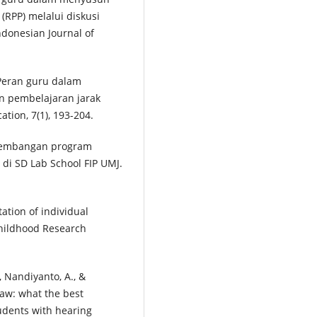
RPP) melalui diskusi
donesian Journal of
. Peran guru dalam
an pembelajaran jarak
tion, 7(1), 193-204.
Pengembangan program
 di SD Lab School FIP UMJ.
tation of individual
Childhood Research
., Nandiyanto, A., &
law: what the best
tudents with hearing