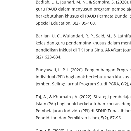
Badiah, L. I., Jauhari, M. N., & Sambira, S. (2020
guru PAUD dalam menyusun program pembelajar
berkebutuhan khusus di PAUD Permata Bunda. Sp
Special Education, 3(2), 95-100.
Barlian, U. C., Wulandari, R. P., Said, M., & Lathif
kelas dan guru pendamping khusus dalam meni
pendidikan inklusi di TK Ibnu Sina. Al-Afkar: Jour
6(2), 623-634.
Budyawati, L. P. I. (2020). Pengembangan Progr
Individual (PPI) bagi anak berkebutuhan khusus d
Jember. Seling: Jurnal Program Studi PGRA, 6(2), 
Faj, A., & Khumairo, A. (2022). Strategi pembel
Islam (PAI) bagi anak berkebutuhan khusus de
Pembelajaran Individu (PPI) di SDNP Tunas Iblam.
Pendidikan dan Pemikiran Islam, 5(2), 87-96.
Gede, P. (2020). Upaya peningkatan kemampua