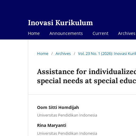
Inovasi Kurikulum
Home
Announcements
Current
Archives
Home
/
Archives
/
Vol. 23 No. 1 (2026): Inovasi Ku
Assistance for individualiz
special needs at special ed
Oom Sitti Homdijah
Universitas Pendidikan Indonesia
Rina Maryanti
Universitas Pendidikan Indonesia