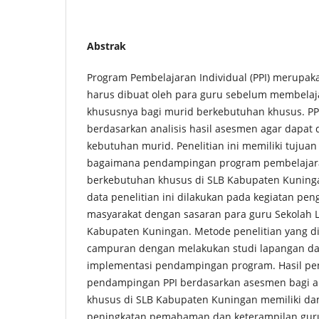
Abstrak
Program Pembelajaran Individual (PPI) merupak
harus dibuat oleh para guru sebelum membelaj
khususnya bagi murid berkebutuhan khusus. PPI 
berdasarkan analisis hasil asesmen agar dapat
kebutuhan murid. Penelitian ini memiliki tujua
bagaimana pendampingan program pembelajaran
berkebutuhan khusus di SLB Kabupaten Kuninga
data penelitian ini dilakukan pada kegiatan pe
masyarakat dengan sasaran para guru Sekolah Lu
Kabupaten Kuningan. Metode penelitian yang 
campuran dengan melakukan studi lapangan da
implementasi pendampingan program. Hasil pe
pendampingan PPI berdasarkan asesmen bagi 
khusus di SLB Kabupaten Kuningan memiliki da
peningkatan pemahaman dan keterampilan gu