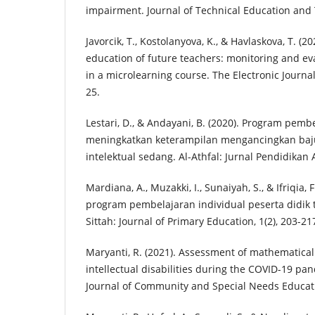
impairment. Journal of Technical Education and T
Javorcik, T., Kostolanyova, K., & Havlaskova, T. (2
education of future teachers: monitoring and eva
in a microlearning course. The Electronic Journal 
25.
Lestari, D., & Andayani, B. (2020). Program pembe
meningkatkan keterampilan mengancingkan baju
intelektual sedang. Al-Athfal: Jurnal Pendidikan A
Mardiana, A., Muzakki, I., Sunaiyah, S., & Ifriqia,
program pembelajaran individual peserta didik t
Sittah: Journal of Primary Education, 1(2), 203-21
Maryanti, R. (2021). Assessment of mathematical 
intellectual disabilities during the COVID-19 pa
Journal of Community and Special Needs Educatio