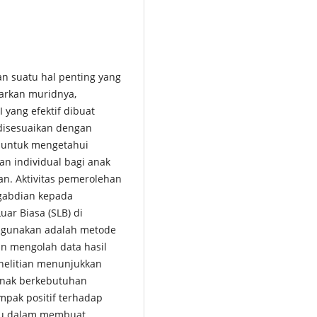
an suatu hal penting yang
arkan muridnya,
yang efektif dibuat
 disesuaikan dengan
n untuk mengetahui
 individual bagi anak
n. Aktivitas pemerolehan
ngabdian kepada
ar Biasa (SLB) di
digunakan adalah metode
n mengolah data hasil
nelitian menunjukkan
anak berkebutuhan
mpak positif terhadap
ru dalam membuat