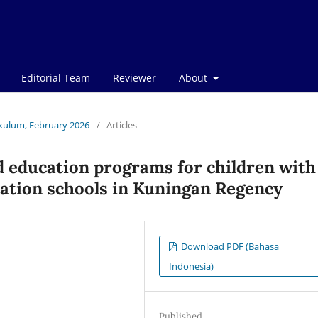
Editorial Team
Reviewer
About
rikulum, February 2026
/
Articles
ed education programs for children with
ucation schools in Kuningan Regency
Download PDF (Bahasa
Indonesia)
Published