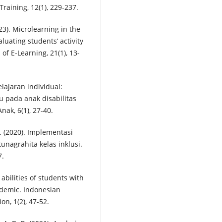
raining, 12(1), 229-237.
023). Microlearning in the
luating students’ activity
of E-Learning, 21(1), 13-
lajaran individual:
 pada anak disabilitas
nak, 6(1), 27-40.
 F. (2020). Implementasi
unagrahita kelas inklusi.
7.
abilities of students with
ndemic. Indonesian
n, 1(2), 47-52.