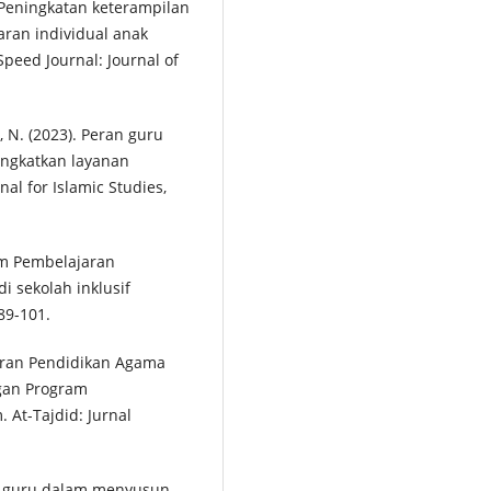
). Peningkatan keterampilan
an individual anak
eed Journal: Journal of
a, N. (2023). Peran guru
ngkatkan layanan
nal for Islamic Studies,
am Pembelajaran
i sekolah inklusif
89-101.
ajaran Pendidikan Agama
ngan Program
 At-Tajdid: Jurnal
n guru dalam menyusun