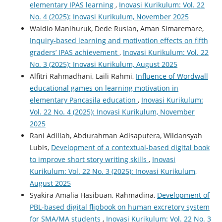
elementary IPAS learning
,
Inovasi Kurikulum: Vol. 22
No. 4 (2025): Inovasi Kurikulum, November 2025
Waldio Manihuruk, Dede Ruslan, Aman Simaremare,
Inquiry-based learning and motivation effects on fifth
graders’ IPAS achievement
,
Inovasi Kurikulum: Vol. 22
No. 3 (2025): Inovasi Kurikulum, August 2025
Alfitri Rahmadhani, Laili Rahmi,
Influence of Wordwall
educational games on learning motivation in
elementary Pancasila education
,
Inovasi Kurikulum:
Vol. 22 No. 4 (2025): Inovasi Kurikulum, November
2025
Rani Adillah, Abdurahman Adisaputera, Wildansyah
Lubis,
Development of a contextual-based digital book
to improve short story writing skills
,
Inovasi
Kurikulum: Vol. 22 No. 3 (2025): Inovasi Kurikulum,
August 2025
Syakira Amalia Hasibuan, Rahmadina,
Development of
PBL-based digital flipbook on human excretory system
for SMA/MA students
,
Inovasi Kurikulum: Vol. 22 No. 3