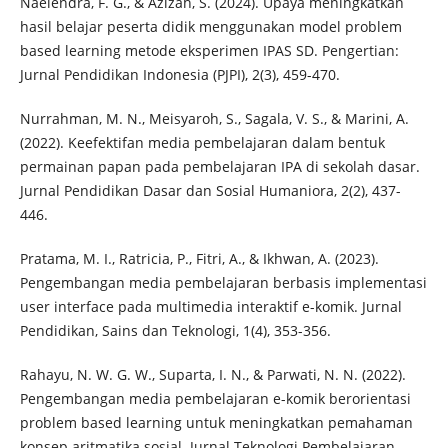
Naelendra, F. G., & Azizah, S. (2024). Upaya meningkatkan
hasil belajar peserta didik menggunakan model problem
based learning metode eksperimen IPAS SD. Pengertian:
Jurnal Pendidikan Indonesia (PJPI), 2(3), 459-470.
Nurrahman, M. N., Meisyaroh, S., Sagala, V. S., & Marini, A.
(2022). Keefektifan media pembelajaran dalam bentuk
permainan papan pada pembelajaran IPA di sekolah dasar.
Jurnal Pendidikan Dasar dan Sosial Humaniora, 2(2), 437-
446.
Pratama, M. I., Ratricia, P., Fitri, A., & Ikhwan, A. (2023).
Pengembangan media pembelajaran berbasis implementasi
user interface pada multimedia interaktif e-komik. Jurnal
Pendidikan, Sains dan Teknologi, 1(4), 353-356.
Rahayu, N. W. G. W., Suparta, I. N., & Parwati, N. N. (2022).
Pengembangan media pembelajaran e-komik berorientasi
problem based learning untuk meningkatkan pemahaman
konsep aritmatika sosial. Jurnal Teknologi Pembelajaran