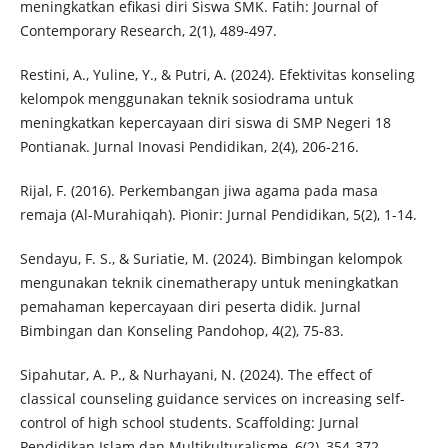
meningkatkan efikasi diri Siswa SMK. Fatih: Journal of
Contemporary Research, 2(1), 489-497.
Restini, A., Yuline, Y., & Putri, A. (2024). Efektivitas konseling
kelompok menggunakan teknik sosiodrama untuk
meningkatkan kepercayaan diri siswa di SMP Negeri 18
Pontianak. Jurnal Inovasi Pendidikan, 2(4), 206-216.
Rijal, F. (2016). Perkembangan jiwa agama pada masa
remaja (Al-Murahiqah). Pionir: Jurnal Pendidikan, 5(2), 1-14.
Sendayu, F. S., & Suriatie, M. (2024). Bimbingan kelompok
mengunakan teknik cinematherapy untuk meningkatkan
pemahaman kepercayaan diri peserta didik. Jurnal
Bimbingan dan Konseling Pandohop, 4(2), 75-83.
Sipahutar, A. P., & Nurhayani, N. (2024). The effect of
classical counseling guidance services on increasing self-
control of high school students. Scaffolding: Jurnal
Pendidikan Islam dan Multikulturalisme, 6(2), 354-372.