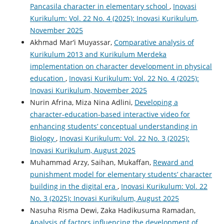
Pancasila character in elementary school
,
Inovasi
Kurikulum: Vol. 22 No. 4 (2025): Inovasi Kurikulum,
November 2025
Akhmad Mar’i Muyassar,
Comparative analysis of
Kurikulum 2013 and Kurikulum Merdeka
implementation on character development in physical
education
,
Inovasi Kurikulum: Vol. 22 No. 4 (2025):
Inovasi Kurikulum, November 2025
Nurin Afrina, Miza Nina Adlini,
Developing a
character-education-based interactive video for
enhancing students’ conceptual understanding in
Biology
,
Inovasi Kurikulum: Vol. 22 No. 3 (2025):
Inovasi Kurikulum, August 2025
Muhammad Arzy, Saihan, Mukaffan,
Reward and
punishment model for elementary students’ character
building in the digital era
,
Inovasi Kurikulum: Vol. 22
No. 3 (2025): Inovasi Kurikulum, August 2025
Nasuha Risma Dewi, Zaka Hadikusuma Ramadan,
Analysis of factors influencing the development of