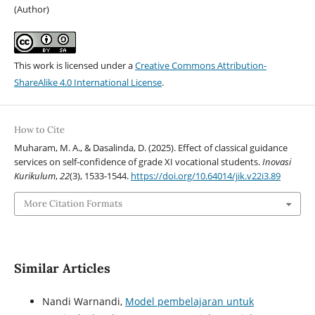
(Author)
This work is licensed under a
Creative Commons Attribution-
ShareAlike 4.0 International License
.
How to Cite
Muharam, M. A., & Dasalinda, D. (2025). Effect of classical guidance
services on self-confidence of grade XI vocational students.
Inovasi
Kurikulum
,
22
(3), 1533-1544.
https://doi.org/10.64014/jik.v22i3.89
More Citation Formats
Similar Articles
Nandi Warnandi,
Model pembelajaran untuk