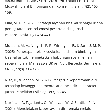
based learning untuk mencegah kenakalan remaja. Al-
Musyrif: Jurnal Bimbingan dan Konseling Islam, 7(2), 150-
159.
Mila, M. F. P. (2023). Strategi layanan klasikal sebagai usaha
peningkatan kontrol emosi peserta didik. Jurnal
Psikoedukasia, 1(2), 434-441.
Mutaqin, M. A., Ningsih, P. R., Winingsih, E., & Sari, U. M. P.
(2025). Penerapan teknik sosiodrama dalam bimbingan
klasikal untuk meningkatkan hubungan sosial teman
sebaya. Jurnal Mahasiswa BK An-Nur: Berbeda, Bermakna,
Mulia, 10(3), 117-128.
Nisa, K., & Jannah, M. (2021). Pengaruh kepercayaan diri
terhadap ketangguhan mental atlet bela diri. Character
Jurnal Penelitian Psikologi, 8(3), 36-45.
Nurfalah, F., Fajarianto, O., Wihayati, W., & Santika, R. N.
(2021). Menciptakan kepercayaan diri remaja melalui