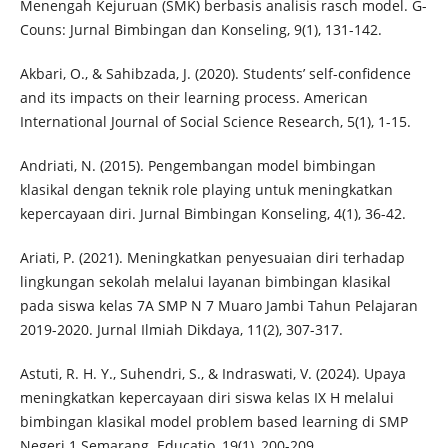
Menengah Kejuruan (SMK) berbasis analisis rasch model. G-
Couns: Jurnal Bimbingan dan Konseling, 9(1), 131-142.
Akbari, O., & Sahibzada, J. (2020). Students’ self-confidence
and its impacts on their learning process. American
International Journal of Social Science Research, 5(1), 1-15.
Andriati, N. (2015). Pengembangan model bimbingan
klasikal dengan teknik role playing untuk meningkatkan
kepercayaan diri. Jurnal Bimbingan Konseling, 4(1), 36-42.
Ariati, P. (2021). Meningkatkan penyesuaian diri terhadap
lingkungan sekolah melalui layanan bimbingan klasikal
pada siswa kelas 7A SMP N 7 Muaro Jambi Tahun Pelajaran
2019-2020. Jurnal Ilmiah Dikdaya, 11(2), 307-317.
Astuti, R. H. Y., Suhendri, S., & Indraswati, V. (2024). Upaya
meningkatkan kepercayaan diri siswa kelas IX H melalui
bimbingan klasikal model problem based learning di SMP
Negeri 1 Semarang. Educatio, 19(1), 200-209.