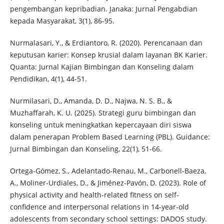
pengembangan kepribadian. Janaka: Jurnal Pengabdian
kepada Masyarakat, 3(1), 86-95.
Nurmalasari, Y., & Erdiantoro, R. (2020). Perencanaan dan
keputusan karier: Konsep krusial dalam layanan BK Karier.
Quanta: Jurnal Kajian Bimbingan dan Konseling dalam
Pendidikan, 4(1), 44-51.
Nurmilasari, D., Amanda, D. D., Najwa, N. S. B., &
Muzhaffarah, K. U. (2025). Strategi guru bimbingan dan
konseling untuk meningkatkan kepercayaan diri siswa
dalam penerapan Problem Based Learning (PBL). Guidance:
Jurnal Bimbingan dan Konseling, 22(1), 51-66.
Ortega‐Gómez, S., Adelantado‐Renau, M., Carbonell‐Baeza,
A., Moliner‐Urdiales, D., & Jiménez‐Pavón, D. (2023). Role of
physical activity and health‐related fitness on self‐
confidence and interpersonal relations in 14‐year‐old
adolescents from secondary school settings: DADOS study.