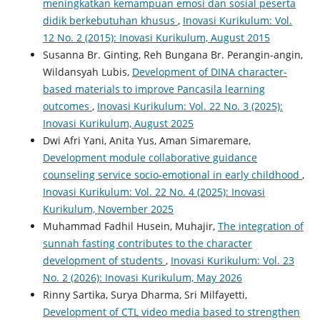
meningkatkan kemampuan emosi dan sosial peserta
didik berkebutuhan khusus
,
Inovasi Kurikulum: Vol.
12 No. 2 (2015): Inovasi Kurikulum, August 2015
Susanna Br. Ginting, Reh Bungana Br. Perangin-angin,
Wildansyah Lubis,
Development of DINA character-
based materials to improve Pancasila learning
outcomes
,
Inovasi Kurikulum: Vol. 22 No. 3 (2025):
Inovasi Kurikulum, August 2025
Dwi Afri Yani, Anita Yus, Aman Simaremare,
Development module collaborative guidance
counseling service socio-emotional in early childhood
,
Inovasi Kurikulum: Vol. 22 No. 4 (2025): Inovasi
Kurikulum, November 2025
Muhammad Fadhil Husein, Muhajir,
The integration of
sunnah fasting contributes to the character
development of students
,
Inovasi Kurikulum: Vol. 23
No. 2 (2026): Inovasi Kurikulum, May 2026
Rinny Sartika, Surya Dharma, Sri Milfayetti,
Development of CTL video media based to strengthen